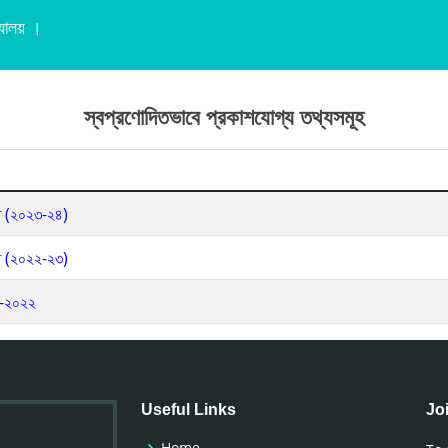
্যালয় ।
স্বপ্রণোদিতভাবে প্রকাশযোগ্য তথ্যসমূহ
ৃত (২০২৩-২৪)
ৃত (২০২২-২৩)
২১-২০২২
Useful Links
Joi
Home